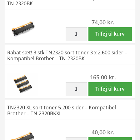
TN-2320BK
antal
TN2310
sort
74,00
kr.
toner
3.600
inkl. moms
TN2320
Tilføj til kurv
sider
sort
i
toner
Rabat sæt! 3 stk TN2320 sort toner 3 x 2.600 sider –
alt
2.600
Kompatibel Brother – TN-2320BK
-
sider
Kompatibel
-
165,00
kr.
Brother
Kompatibel
-
Brother
inkl. moms
Rabat
Tilføj til kurv
TN2310BK
-
sæt!
antal
TN-
3
TN2320 XL sort toner 5.200 sider – Kompatibel
2320BK
stk
Brother – TN-2320BKXL
antal
TN2320
sort
40,00
kr.
toner
inkl. moms