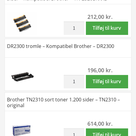
sider
10.400
-
sider
212,00
kr.
Kompatibel
-
Brother
Kompatibel
inkl. moms
Rabat
Tilføj til kurv
-
Brother
sæt!
TN-
-
3
DR2300 tromle – Kompatibel Brother – DR2300
2320BKXL
TN-
stk
antal
2320BKXXL
TN2320
antal
XXL
196,00
kr.
sort
toner
inkl. moms
DR2300
Tilføj til kurv
3
tromle
x
-
Brother TN2310 sort toner 1.200 sider – TN2310 –
10.400
Kompatibel
original
sider
Brother
-
-
614,00
kr.
Kompatibel
DR2300
Brother
antal
inkl. moms
Brother
Tilføj til kurv