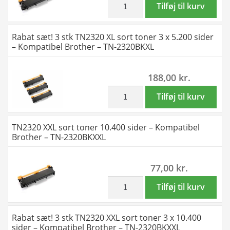
3
TN2320
Tilføj til kurv
x
XL
2.600
sort
Rabat sæt! 3 stk TN2320 XL sort toner 3 x 5.200 sider
sider
toner
– Kompatibel Brother – TN-2320BKXL
-
5.200
Kompatibel
sider
188,00
kr.
Brother
-
-
Kompatibel
inkl. moms
Rabat
Tilføj til kurv
TN-
Brother
sæt!
2320BK
-
3
TN2320 XXL sort toner 10.400 sider – Kompatibel
antal
TN-
stk
Brother – TN-2320BKXXL
2320BKXL
TN2320
antal
XL
77,00
kr.
sort
toner
inkl. moms
TN2320
Tilføj til kurv
3
XXL
x
sort
Rabat sæt! 3 stk TN2320 XXL sort toner 3 x 10.400
5.200
toner
sider – Kompatibel Brother – TN-2320BKXXL