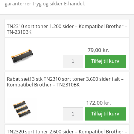
garanterrer tryg og sikker E-handel.
TN2310 sort toner 1.200 sider – Kompatibel Brother –
TN-2310BK
79,00
kr.
inkl. moms
TN2310
Tilføj til kurv
sort
toner
Rabat sæt! 3 stk TN2310 sort toner 3.600 sider i alt –
1.200
Kompatibel Brother – TN2310BK
sider
-
172,00
kr.
Kompatibel
Brother
inkl. moms
Rabat
Tilføj til kurv
-
sæt!
TN-
3
TN2320 sort toner 2.600 sider – Kompatibel Brother –
2310BK
stk