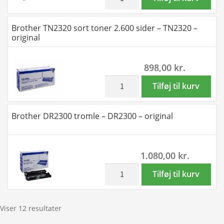
-
TN2310
TN-
sort
Brother TN2320 sort toner 2.600 sider – TN2320 –
2320BKXXL
toner
original
antal
1.200
sider
898,00
kr.
-
TN2310
inkl. moms
Brother
Tilføj til kurv
-
TN2320
original
sort
Brother DR2300 tromle – DR2300 – original
antal
toner
2.600
sider
1.080,00
kr.
-
TN2320
inkl. moms
Brother
Tilføj til kurv
-
DR2300
original
tromle
antal
-
Viser 12 resultater
DR2300