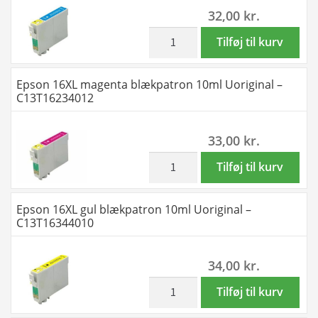
32,00
kr.
-
-
Uoriginal
C13T16314012
inkl. moms
Epson
Tilføj til kurv
-16XL
antal
16XL
antal
cyan
Epson 16XL magenta blækpatron 10ml Uoriginal –
blækpatron
C13T16234012
10ml
Uoriginal
33,00
kr.
-
C13T16324010
inkl. moms
Epson
Tilføj til kurv
antal
16XL
magenta
Epson 16XL gul blækpatron 10ml Uoriginal –
blækpatron
C13T16344010
10ml
Uoriginal
34,00
kr.
-
C13T16234012
inkl. moms
Epson
Tilføj til kurv
antal
16XL