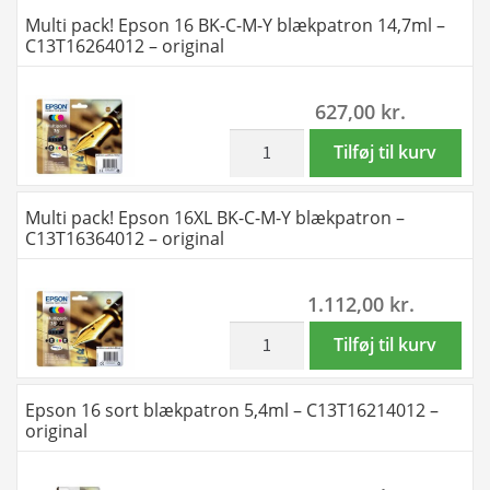
gul
Multi pack! Epson 16 BK-C-M-Y blækpatron 14,7ml –
blækpatron
C13T16264012 – original
10ml
Uoriginal
627,00
kr.
-
C13T16344010
inkl. moms
Multi
Tilføj til kurv
antal
pack!
Epson
Multi pack! Epson 16XL BK-C-M-Y blækpatron –
16
C13T16364012 – original
BK-
C-
1.112,00
kr.
M-
Y
inkl. moms
Multi
Tilføj til kurv
blækpatron
pack!
14,7ml
Epson
Epson 16 sort blækpatron 5,4ml – C13T16214012 –
-
16XL
original
C13T16264012
BK-
-
C-