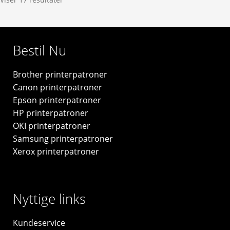
6,5ml
-
C13T16344012
Bestil Nu
-
original
Brother printerpatroner
antal
Canon printerpatroner
Epson printerpatroner
HP printerpatroner
OKI printerpatroner
Samsung printerpatroner
Xerox printerpatroner
Nyttige links
Kundeservice