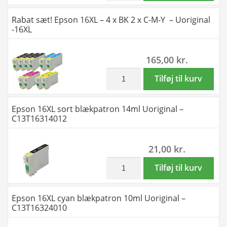
M-
Epson
Rabat sæt! Epson 16XL – 4 x BK 2 x C-M-Y – Uoriginal
Y
16XL
-16XL
-
-
Uoriginal
2
165,00
kr.
-16XL
x
-
4
inkl. moms
Rabat
Tilføj til kurv
44
farver
sæt!
ml
BK-
Epson
Epson 16XL sort blækpatron 14ml Uoriginal –
antal
C-
16XL
C13T16314012
M-
-
Y
4
21,00
kr.
-
x
Uoriginal
BK
inkl. moms
Epson
Tilføj til kurv
-16XL
2
16XL
-
x
sort
Epson 16XL cyan blækpatron 10ml Uoriginal –
88
C-
blækpatron
C13T16324010
ml
M-
14ml
antal
Y
Uoriginal