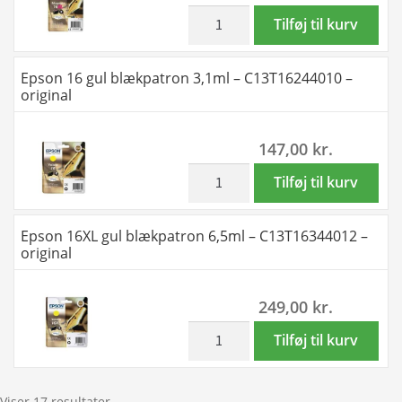
-
inkl. moms
Epson
Tilføj til kurv
original
16XL
antal
magenta
Epson 16 gul blækpatron 3,1ml – C13T16244010 –
blækpatron
original
6,5ml
-
147,00
kr.
C13T16334012
-
inkl. moms
Epson
Tilføj til kurv
original
16
antal
gul
Epson 16XL gul blækpatron 6,5ml – C13T16344012 –
blækpatron
original
3,1ml
-
249,00
kr.
C13T16244010
-
inkl. moms
Epson
Tilføj til kurv
original
16XL
antal
gul
blækpatron
Viser 17 resultater