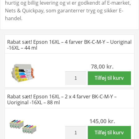
hurtig og billig levering og vi er godkendt af E-mærket,
Nets & Quickpay, som garanterrer tryg og sikker E-
handel.
Rabat sæt! Epson 16XL – 4 farver BK-C-M-Y – Uoriginal
-16XL – 44 ml
78,00
kr.
inkl. moms
Rabat
Tilføj til kurv
sæt!
Epson
Rabat sæt! Epson 16XL – 2 x 4 farver BK-C-M-Y –
16XL
Uoriginal -16XL – 88 ml
-
4
145,00
kr.
farver
BK-
inkl. moms
Rabat
Tilføj til kurv
C-
sæt!