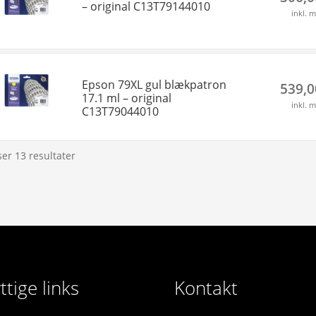
– original C13T79144010
inkl. 
Epson 79XL gul blækpatron
539,
17.1 ml – original
inkl. 
C13T79044010
ser 13 resultater
ttige links
Kontakt