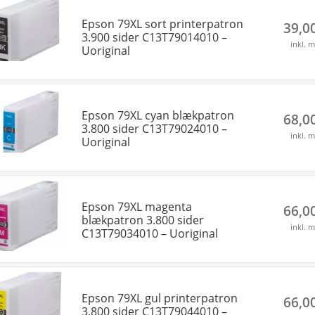
Epson 79XL sort printerpatron
39,0
3.900 sider C13T79014010 –
inkl. 
Uoriginal
Epson 79XL cyan blækpatron
68,0
3.800 sider C13T79024010 –
inkl. 
Uoriginal
Epson 79XL magenta
66,0
blækpatron 3.800 sider
inkl. 
C13T79034010 – Uoriginal
Epson 79XL gul printerpatron
66,0
3.800 sider C13T79044010 –