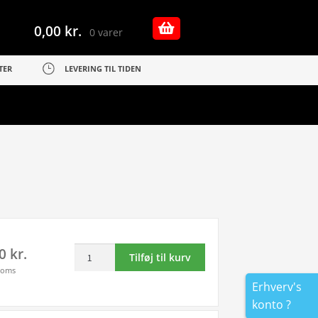
0,00
kr.
0 varer
TER
LEVERING TIL TIDEN
Rabat
00
kr.
Tilføj til kurv
sæt!
moms
Epson
Erhverv's
79XL
konto ?
–