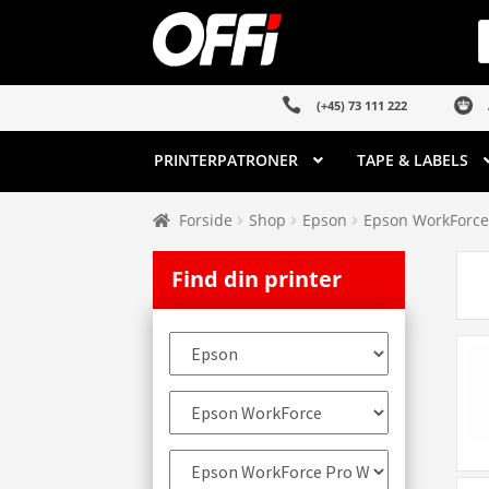
Spring
Spring
P
s
til
til
navigation
indhold
(+45) 73 111 222
PRINTERPATRONER
TAPE & LABELS
Forside
Shop
Epson
Epson WorkForce
Find din printer