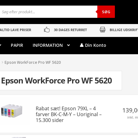
roducts
earch
SØG
ALTID LAVE PRISER
30 DAGES RETURRET
BILLIGE UDSKRIF
PAPIR
INFORMATION
👤 Din Konto
Epson WorkForce Pro WF 5620
Epson WorkForce Pro WF 5620
Rabat sæt! Epson 79XL – 4
139,
farver BK-C-M-Y – Uoriginal –
inkl. 
15.300 sider